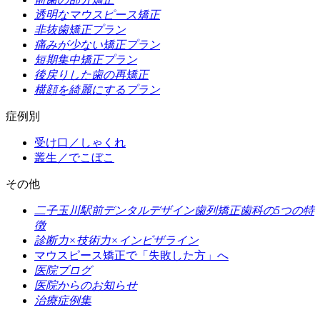
透明なマウスピース
矯正
非抜歯矯正プラン
痛みが少ない矯正
プラン
短期集中矯正プラン
後戻りした歯の
再矯正
横顔を綺麗にする
プラン
症例別
受け口／しゃくれ
叢生／でこぼこ
その他
二子玉川駅前デンタルデザイン歯列矯正歯科の5つの特
徴
診断力×技術力
×インビザライン
マウスピース矯正で「失敗した方」へ
医院ブログ
医院からのお知らせ
治療症例集